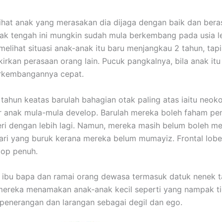
ihat anak yang merasakan dia dijaga dengan baik dan bera
ak tengah ini mungkin sudah mula berkembang pada usia le
elihat situasi anak-anak itu baru menjangkau 2 tahun, tap
irkan perasaan orang lain. Pucuk pangkalnya, bila anak itu
erkembangannya cepat.
 tahun keatas barulah bahagian otak paling atas iaitu neok
ir anak mula-mula develop. Barulah mereka boleh faham p
eri dengan lebih lagi. Namun, mereka masih belum boleh 
ari yang buruk kerana mereka belum mumayiz. Frontal lob
lop penuh.
 ibu bapa dan ramai orang dewasa termasuk datuk nenek t
mereka menamakan anak-anak kecil seperti yang nampak t
enerangan dan larangan sebagai degil dan ego.