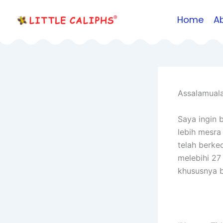
Skip
Home
A
to
content
Assalamuala
Saya ingin 
lebih mesra
telah berk
melebihi 27
khususnya b