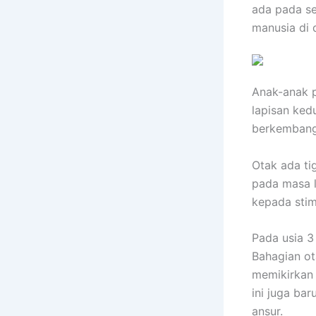
ada pada se
manusia di d
Anak-anak p
lapisan ked
berkembang
Otak ada ti
pada masa l
kepada stim
Pada usia 3
Bahagian ot
memikirkan 
ini juga ba
ansur.