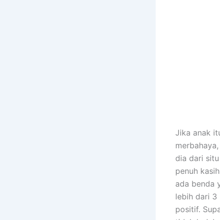
Jika anak i
merbahaya, 
dia dari si
penuh kasih
ada benda y
lebih dari 
positif. Su