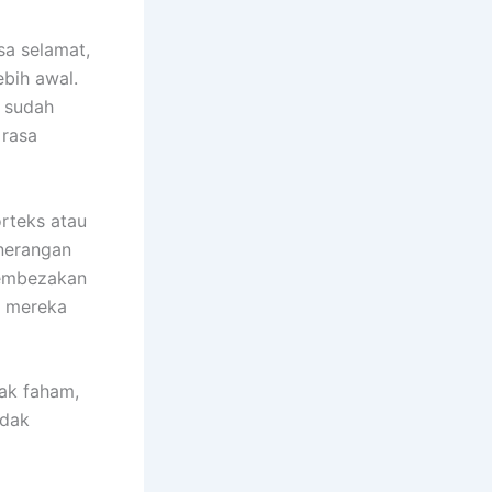
sa selamat,
bih awal.
i sudah
 rasa
orteks atau
enerangan
membezakan
e mereka
ak faham,
idak