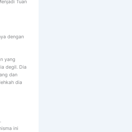
Menjadi Tuan
nnya dengan
an yang
a degil. Dia
rang dan
lehkah dia
.
isma ini