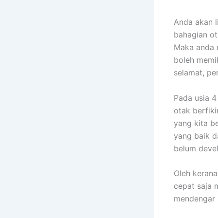
Anda akan l
bahagian ot
Maka anda m
boleh memik
selamat, p
Pada usia 4
otak berfik
yang kita b
yang baik d
belum deve
Oleh kerana
cepat saja 
mendengar p