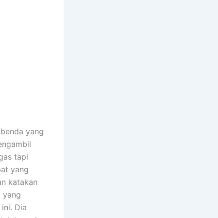
n benda yang
mengambil
gas tapi
pat yang
an katakan
i yang
ini. Dia