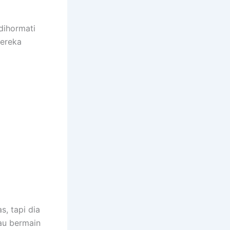
dihormati
mereka
, tapi dia
tau bermain