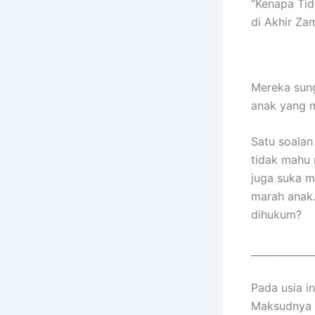
“Kenapa Tid
di Akhir Za
Mereka sung
anak yang m
Satu soalan
tidak mahu 
juga suka m
marah anak.
dihukum?
_____________
Pada usia in
Maksudnya b