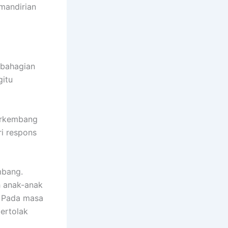
emandirian
 bahagian
gitu
berkembang
ri respons
mbang.
h anak-anak
. Pada masa
ertolak