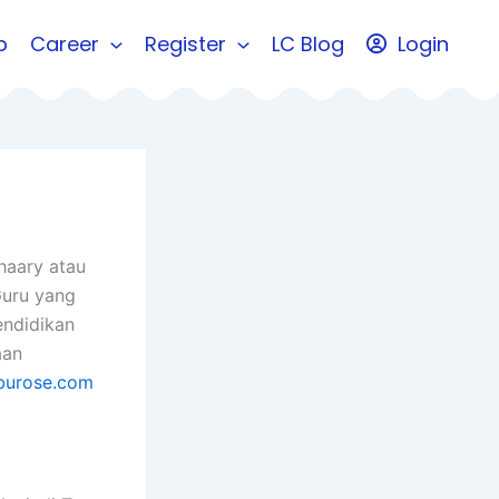
b
Career
Register
LC Blog
Login
Shaary atau
Guru yang
endidikan
aan
burose.com