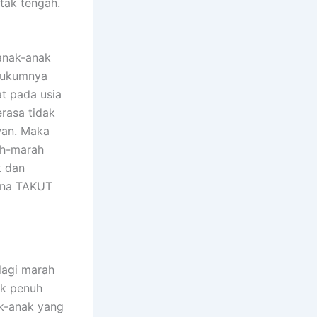
tak tengah.
anak-anak
ghukumnya
at pada usia
rasa tidak
awan. Maka
ah-marah
k dan
ana TAKUT
lagi marah
ak penuh
k-anak yang