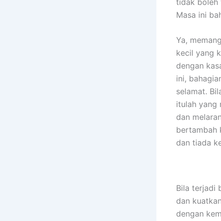
tidak boleh
Masa ini ba
Ya, memang 
kecil yang
dengan kasa
ini, bahagi
selamat. Bi
itulah yang
dan melaran
bertambah 
dan tiada ke
Bila terjad
dan kuatkan
dengan kem