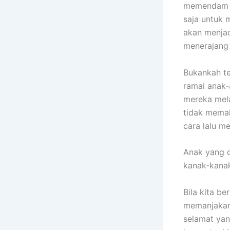
memendam r
saja untuk m
akan menjad
menerajang 
Bukankah te
ramai anak-
mereka mela
tidak memah
cara lalu me
Anak yang d
kanak-kana
Bila kita b
memanjakan 
selamat yan