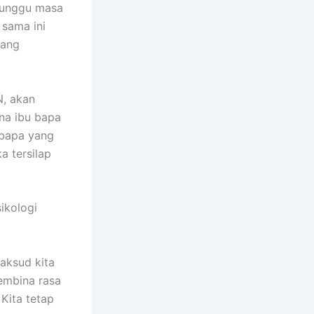
nunggu masa
 sama ini
yang
N, akan
na ibu bapa
 bapa yang
 tersilap
ikologi
maksud kita
embina rasa
Kita tetap