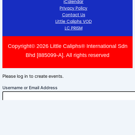
iCalendar
Privacy Policy
Contact Us
Little Caliphs VOD
LC PRISM
Copyright© 2026 Little Caliphs® International Sdn
Bhd [885099-A]. All rights reserved
Please log in to create events.
Username or Email Address
Password